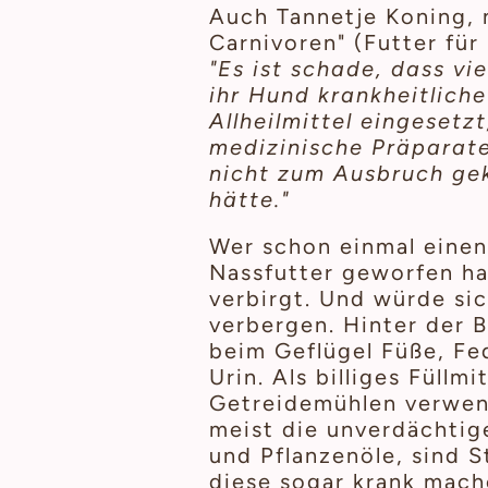
Auch Tannetje Koning, 
Carnivoren" (Futter für 
"Es ist schade, dass vi
ihr Hund krankheitliche
Allheilmittel eingesetz
medizinische Präparate
nicht zum Ausbruch ge
hätte."
Wer schon einmal einen 
Nassfutter geworfen hat
verbirgt. Und würde si
verbergen. Hinter der 
beim Geflügel Füße, Fe
Urin. Als billiges Füll
Getreidemühlen verwende
meist die unverdächtig
und Pflanzenöle, sind 
diese sogar krank mach