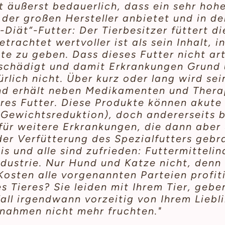
ht äußerst bedauerlich, dass ein sehr hoh
 der großen Hersteller anbietet und in de
Diät“-Futter: Der Tierbesitzer füttert d
trachtet wertvoller ist als sein Inhalt, 
te zu geben. Dass dieses Futter nicht art
 schädigt und damit Erkrankungen Grund 
ürlich nicht. Über kurz oder lang wird se
und erhält neben Medikamenten und Thera
eres Futter. Diese Produkte können akute
. Gewichtsreduktion), doch andererseits b
r weitere Erkrankungen, die dann aber 
er Verfütterung des Spezialfutters gebr
is und alle sind zufrieden: Futtermittelin
dustrie. Nur Hund und Katze nicht, denn 
osten alle vorgenannten Parteien profiti
s Tieres? Sie leiden mit Ihrem Tier, gebe
all irgendwann vorzeitig von Ihrem Liebl
nahmen nicht mehr fruchten."