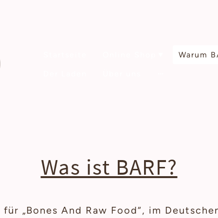
Startseite
Online Shop
Warum B
Der Laden
Über uns
Was ist BARF?
 für „Bones And Raw Food“, im Deutsche