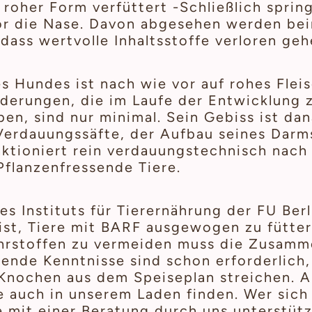
roher Form verfüttert -Schließlich sprin
r die Nase. Davon abgesehen werden beim
 dass wertvolle Inhaltsstoffe verloren geh
s Hundes ist nach wie vor auf rohes Flei
nderungen, die im Laufe der Entwicklung
en, sind nur minimal. Sein Gebiss ist da
Verdauungssäfte, der Aufbau seines Darm
nktioniert rein verdauungstechnisch nach 
Pflanzenfressende Tiere.
es Instituts für Tierernährung der FU Berl
ist, Tiere mit BARF ausgewogen zu fütter
rstoffen zu vermeiden muss die Zusamme
ende Kenntnisse sind schon erforderlich,
Knochen aus dem Speiseplan streichen. Al
e auch in unserem Laden finden. Wer sich
 mit einer Beratung durch uns unterstütz