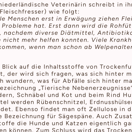
niederländische Veterinärin schreibt in i
Fleischfresser) wie folgt:
ele Menschen erst in Erwägung ziehen Fle
 Probleme hat. Erst dann wird die Rohfüt
t, nachdem diverse Diätmittel, Antibioti
 nicht mehr helfen konnten. Viele Krankh
kommen, wenn man schon ab Welpenalter 
Blick auf die Inhaltsstoffe von Trockenf
, der wird sich fragen, was sich hinter 
ch wundern, was für Abfälle sich hinter 
Bezeichnung „Tierische Nebenerzeugnisse“
dern, Schnäbel und Kot und beim Rind Hu
mittel werden Rübenschnitzel, Erdnusshülse
t. Ebenso findet man oft Zellulose in de
e Bezeichnung für Sägespäne. Auch Zusat
Stoffe die Hunde und Katzen eigentlich g
en können. Zum Schluss wird das Trockenf