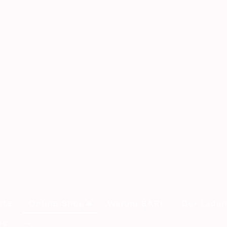
ite
Online Shop
Warum BARF
Der Lade
ns