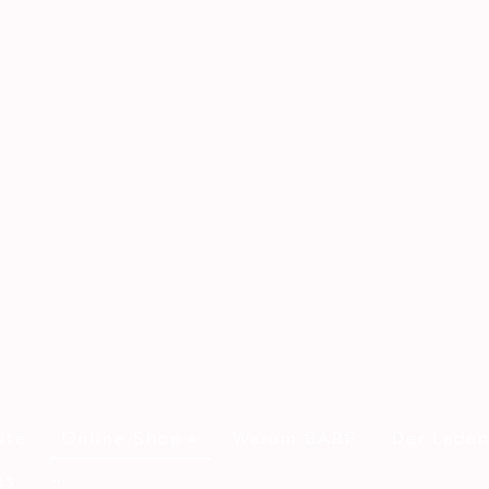
ite
Online Shop
Warum BARF
Der Lade
ns