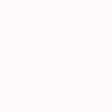
ite
Online Shop
Warum BARF
Der Lade
ns