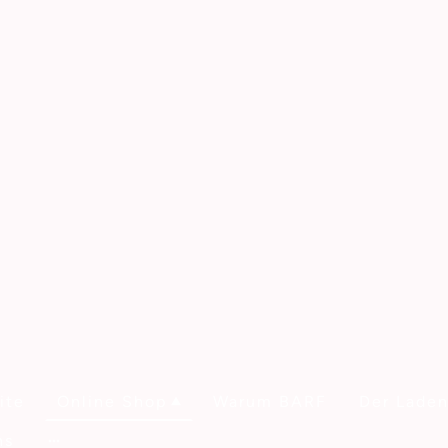
ite
Online Shop
Warum BARF
Der Lade
ns